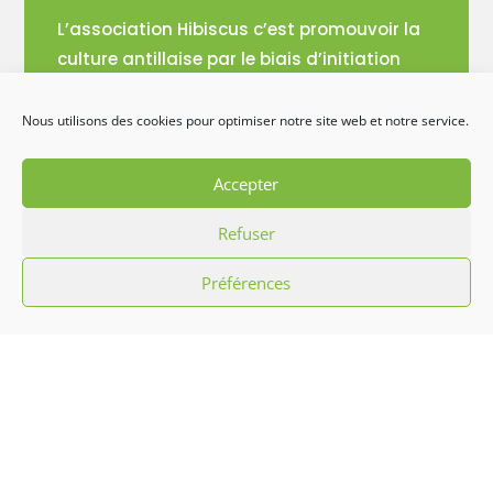
L’association Hibiscus c’est promouvoir la
culture antillaise par le biais d’initiation
aux chants, musiques, danses
traditionnelles et défilés carnavalesques
Nous utilisons des cookies pour optimiser notre site web et notre service.
ainsi que l’animation sportive, mais aussi
des arts culinaires et confection artisanale.
Accepter
Refuser
Préférences
Liens utiles
Histoire
Événements
Médiathèque
Demande de prestation