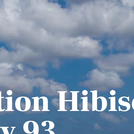
tion Hibi
y 93