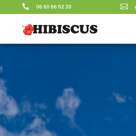


06 60 66 52 20