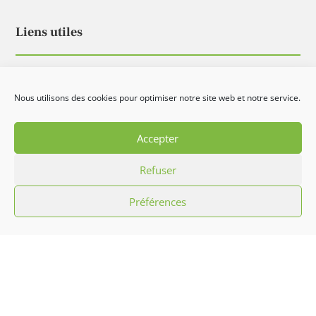
Liens utiles
Histoire
Nous utilisons des cookies pour optimiser notre site web et notre service.
Événements
Médiathèque
Accepter
Demande de prestation
Refuser
Préférences
Contact
groupehibiscus@gmail.com
06 60 66 52 20