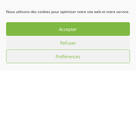
Nous utilisons des cookies pour optimiser notre site web et notre service.
L’association Hibiscus c’est promouvoir la
culture antillaise par le biais d’initiation
Accepter
aux chants, musiques, danses
Refuser
traditionnelles et défilés carnavalesques
ainsi que l’animation sportive, mais aussi
Préférences
des arts culinaires et confection artisanale.
Liens utiles
Histoire
Événements