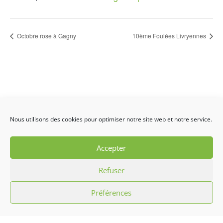
Octobre rose à Gagny
10ème Foulées Livryennes
Nous utilisons des cookies pour optimiser notre site web et notre service.
Accepter
L’association Hibiscus c’est promouvoir la
Refuser
culture antillaise par le biais d’initiation
aux chants, musiques, danses
Préférences
traditionnelles et défilés carnavalesques
ainsi que l’animation sportive, mais aussi