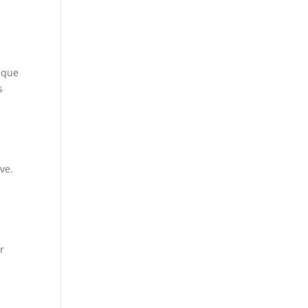
isque
s
ve.
r