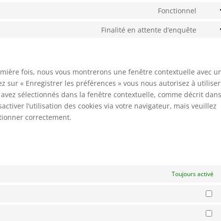
to
Fonctionnel
googl
Cons
servi
reca
to
Finalité en attente d’enquête
googl
Cons
servi
analy
to
divi-
servi
(eleg
diver
remière fois, nous vous montrerons une fenêtre contextuelle avec u
them
ez sur « Enregistrer les préférences » vous nous autorisez à utiliser
 avez sélectionnés dans la fenêtre contextuelle, comme décrit dans
ctiver l’utilisation des cookies via votre navigateur, mais veuillez
ctionner correctement.
Toujours activé
St
Ma