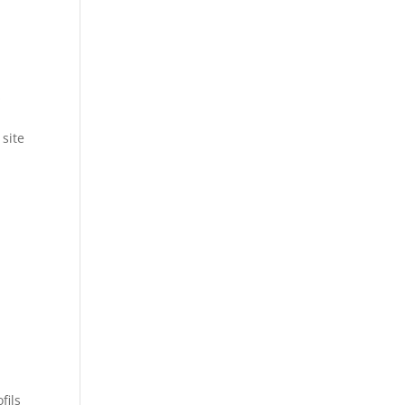
s
 site
fils