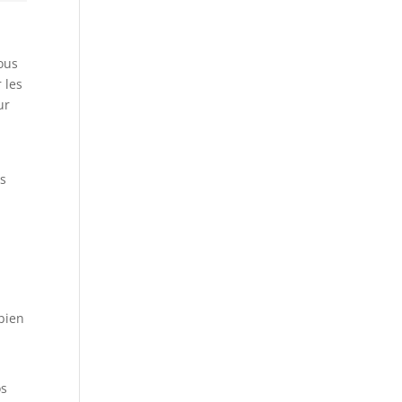
ous
 les
ur
us
mbien
os