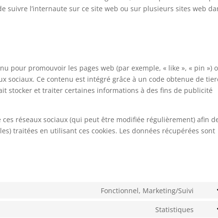
 de suivre l’internaute sur ce site web ou sur plusieurs sites web d
nu pour promouvoir les pages web (par exemple, « like », « pin ») 
aux sociaux. Ce contenu est intégré grâce à un code obtenue de tie
t stocker et traiter certaines informations à des fins de publicité
 de ces réseaux sociaux (qui peut être modifiée régulièrement) afin d
les) traitées en utilisant ces cookies. Les données récupérées sont
Fonctionnel, Marketing/Suivi
Cons
to
Statistiques
Cons
servi