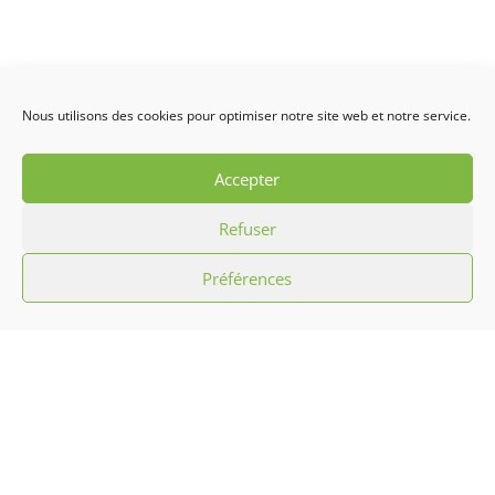
Nous utilisons des cookies pour optimiser notre site web et notre service.
Accepter
Refuser
Préférences
L’association Hibiscus c’est promouvoir la
culture antillaise par le biais d’initiation
aux chants, musiques, danses
traditionnelles et défilés carnavalesques
ainsi que l’animation sportive, mais aussi
des arts culinaires et confection artisanale.