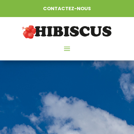
CONTACTEZ-NOUS