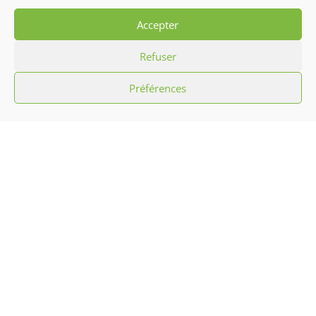
Vernissage
Chanté Nwel de la Région Ile-de-France 2024
Accepter
Refuser
Préférences
L’association Hibiscus c’est promouvoir la
culture antillaise par le biais d’initiation
aux chants, musiques, danses
traditionnelles et défilés carnavalesques
ainsi que l’animation sportive, mais aussi
des arts culinaires et confection artisanale.