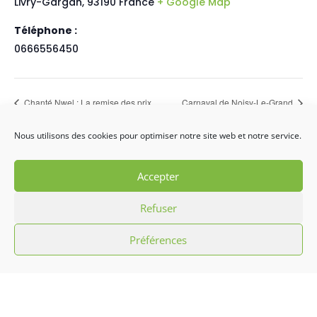
Livry-Gargan
,
93190
France
+ Google Map
Téléphone :
0666556450
Chanté Nwel : La remise des prix
Carnaval de Noisy-Le-Grand
Nous utilisons des cookies pour optimiser notre site web et notre service.
Accepter
Refuser
Préférences
L’association Hibiscus c’est promouvoir la
culture antillaise par le biais d’initiation