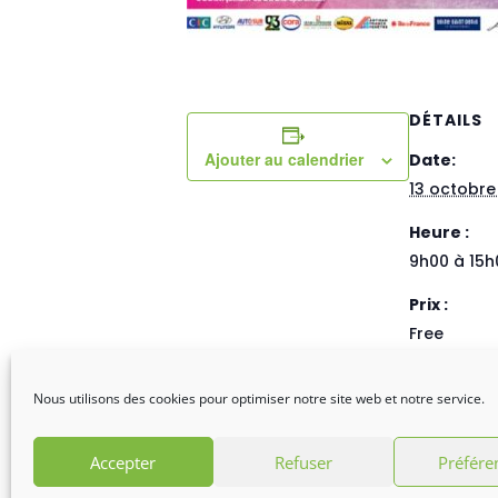
DÉTAILS
Ajouter au calendrier
Date:
13 octobre
Heure :
9h00 à 15h
Prix :
Free
Nous utilisons des cookies pour optimiser notre site web et notre service.
Fête des vendanges de Gagny
Accepter
Refuser
Préfére