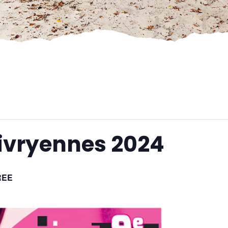
Livryennes 2024
REE