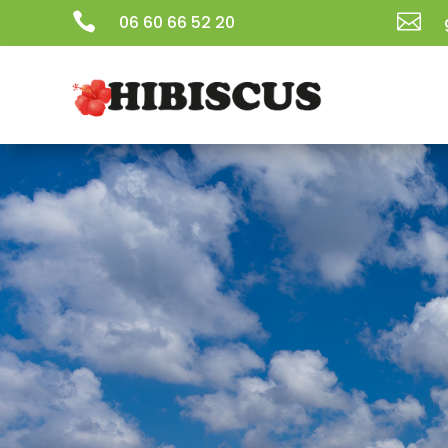


06 60 66 52 20