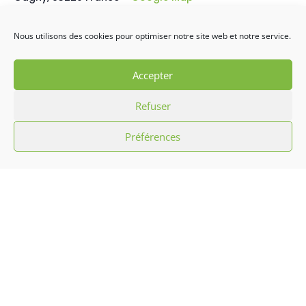
Nous utilisons des cookies pour optimiser notre site web et notre service.
Chanté Nwel 2025
Auchan Chaucounin-Neufmontiers féte ses 10
ans
Accepter
Refuser
Préférences
L’association Hibiscus c’est promouvoir la
culture antillaise par le biais d’initiation
aux chants, musiques, danses
traditionnelles et défilés carnavalesques