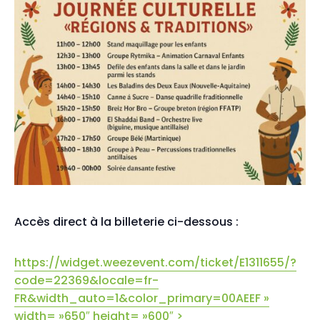
Accès direct à la billeterie ci-dessous :
https://widget.weezevent.com/ticket/E1311655/?
code=22369&locale=fr-
FR&width_auto=1&color_primary=00AEEF »
width= »650″ height= »600″ >