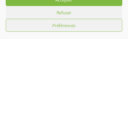
Refuser
Carnaval de Livry-
Interview de l’association Hibiscus en direct
Préférences
sur P2M Radio
Gargan 2025
L’association Hibiscus c’est promouvoir la
culture antillaise par le biais d’initiation
aux chants, musiques, danses
traditionnelles et défilés carnavalesques