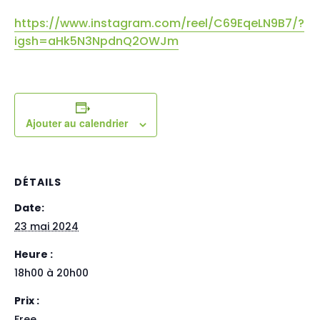
https://www.instagram.com/reel/C69EqeLN9B7/?
igsh=aHk5N3NpdnQ2OWJm
Ajouter au calendrier
DÉTAILS
Date:
23 mai 2024
Heure :
18h00 à 20h00
Prix :
Free