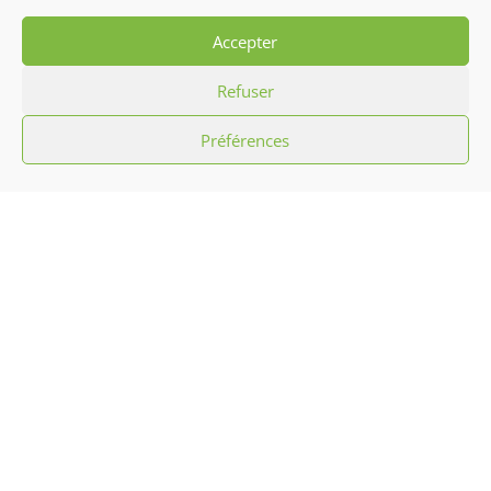
Accepter
Refuser
Préférences
L’association Hibiscus c’est promouvoir la
culture antillaise par le biais d’initiation
aux chants, musiques, danses
traditionnelles et défilés carnavalesques
ainsi que l’animation sportive, mais aussi
des arts culinaires et confection artisanale.