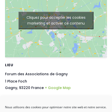
Cliquez pour accepter les cookies
marketing et activer ce contenu
LIEU
Forum des Associations de Gagny
1 Place Foch
Gagny
,
93220
France
+ Google Map
Forum des Associations de Livry-Gargan
« Un Bel été » à Livry-Gargan
Nous utilisons des cookies pour optimiser notre site web et notre service.