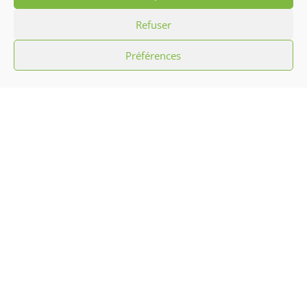
Refuser
Préférences
L’association Hibiscus c’est promouvoir la
culture antillaise par le biais d’initiation
aux chants, musiques, danses
traditionnelles et défilés carnavalesques
ainsi que l’animation sportive, mais aussi
des arts culinaires et confection artisanale.