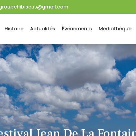
groupehibiscus@gmail.com
Histoire
Actualités
Événements
Médiathèque
estival Jean De La Fontai