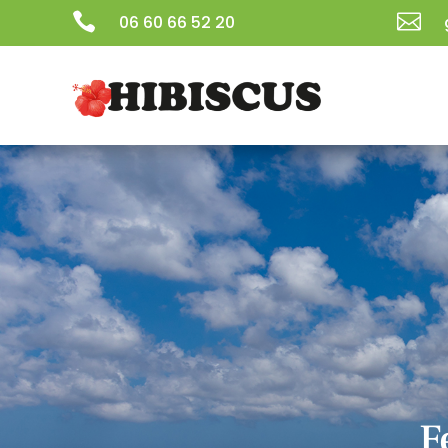


06 60 66 52 20
F