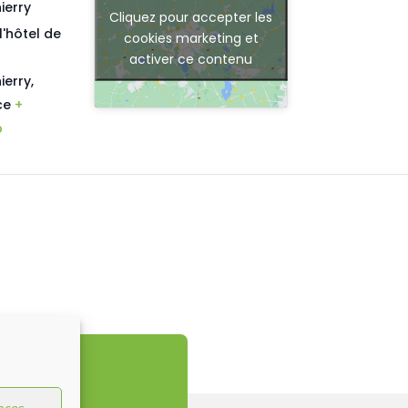
ierry
Cliquez pour accepter les
l'hôtel de
cookies marketing et
activer ce contenu
ierry
,
ce
+
p
nces