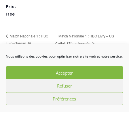
Prix :
Free
Match Nationale 1 : HBC Livry – US
Match Nationale 1 : HBC
Livry-Gargan J9
Créteil 17éme journée
Nous utilisons des cookies pour optimiser notre site web et notre service.
Accepter
Refuser
Préférences
L’association Hibiscus c’est promouvoir la
culture antillaise par le biais d’initiation