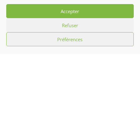
Accepter
Refuser
Préférences
L’association Hibiscus c’est promouvoir la
culture antillaise par le biais d’initiation
aux chants, musiques, danses
traditionnelles et défilés carnavalesques
ainsi que l’animation sportive, mais aussi
des arts culinaires et confection artisanale.