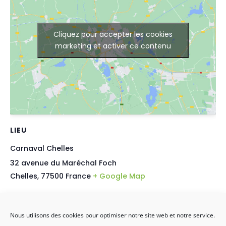
Cliquez pour accepter les cookies
marketing et activer ce contenu
LIEU
Carnaval Chelles
32 avenue du Maréchal Foch
Chelles
,
77500
France
+ Google Map
Fête des berges 2026 à Argenteuil
Carnaval de Noisy-le-Grand 2026
Nous utilisons des cookies pour optimiser notre site web et notre service.