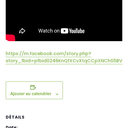
https://m.facebook.com/story.php?
story_fbid=pfbid0246KnQfXCvXtqCCpXNChS5BV
Ajouter au calendrier
DÉTAILS
Date: