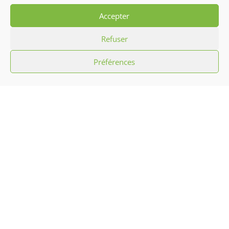
Accepter
Refuser
LIEU
Préférences
93160 Noisy-Le-Grand
Noisy-Le-Grand
,
93160
France
+ Google Map
HBC Livry-Gargan vs Pouzauges
Diner Spectacle de l’association
Hibiscus
Handball