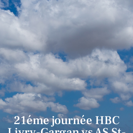
21éme journée HBC
Livry-Gargan vs AS St-