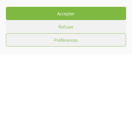
Gargan vs Amiens
Us Dunkerque
Accepter
Refuser
Préférences
L’association Hibiscus c’est promouvoir la
culture antillaise par le biais d’initiation
aux chants, musiques, danses
traditionnelles et défilés carnavalesques
ainsi que l’animation sportive, mais aussi
des arts culinaires et confection artisanale.