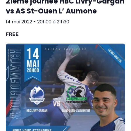
21éme journée HBC Livry-Gargan
vs AS St-Ouen L’ Aumone
14 mai 2022 - 20h00
à
21h30
FREE