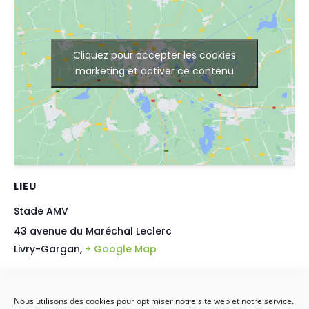
Cliquez pour accepter les cookies
marketing et activer ce contenu
LIEU
Stade AMV
43 avenue du Maréchal Leclerc
Livry-Gargan
,
+ Google Map
Nous utilisons des cookies pour optimiser notre site web et notre service.
22éme journée HBC Livry-Gargan vs
19éme Journée HBC Livry-