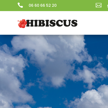


06 60 66 52 20